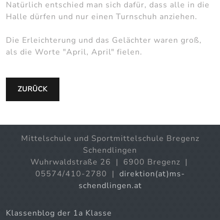
Natürlich entschied man sich dafür, dass alle in die
Halle dürfen und nur einen Turnschuh anziehen.
Die Erleichterung und das Gelächter waren groß,
als die Worte "April, April" fielen.
ZURÜCK
Mittelschule und Sportmittelschule Bregenz
Schendlingen
Wuhrwaldstraße 26 | 6900 Bregenz |
05574/410-2780 |
direktion(at)ms-
schendlingen.at
Klassenblog der 1a Klasse