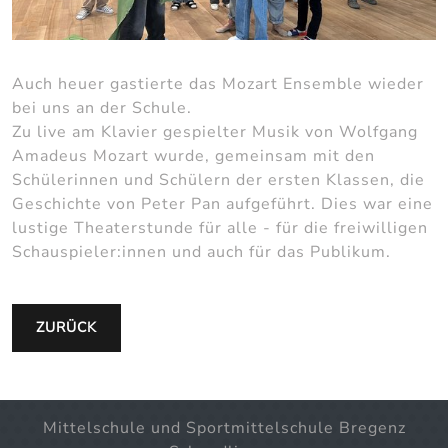
Auch heuer gastierte das Mozart Ensemble wieder
bei uns an der Schule.
Zu live am Klavier gespielter Musik von Wolfgang
Amadeus Mozart wurde, gemeinsam mit den
Schülerinnen und Schülern der ersten Klassen, die
Geschichte von Peter Pan aufgeführt. Dies war eine
lustige Theaterstunde für alle - für die freiwilligen
Schauspieler:innen und auch für das Publikum.
ZURÜCK
Mittelschule und Sportmittelschule Bregenz