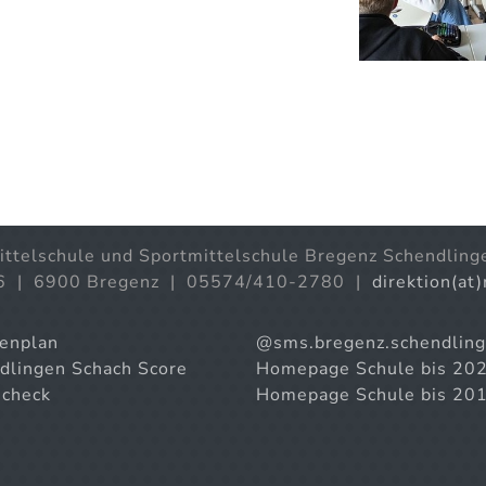
ittelschule und Sportmittelschule Bregenz Schendling
6 | 6900 Bregenz | 05574/410-2780 |
direktion(at
enplan
@sms.bregenz.schendlin
dlingen Schach Score
Homepage Schule bis 20
check
Homepage Schule bis 20