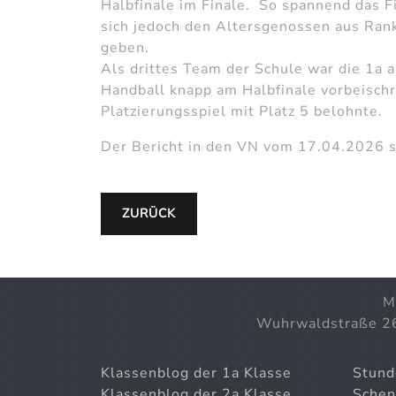
Halbfinale im Finale. So spannend das F
sich jedoch den Altersgenossen aus Rank
geben.
Als drittes Team der Schule war die 1a a
Handball knapp am Halbfinale vorbeisch
Platzierungsspiel mit Platz 5 belohnte.
Der Bericht in den VN vom 17.04.2026 
ZURÜCK
M
Wuhrwaldstraße 2
Klassenblog der 1a Klasse
Stund
Klassenblog der 2a Klasse
Schen