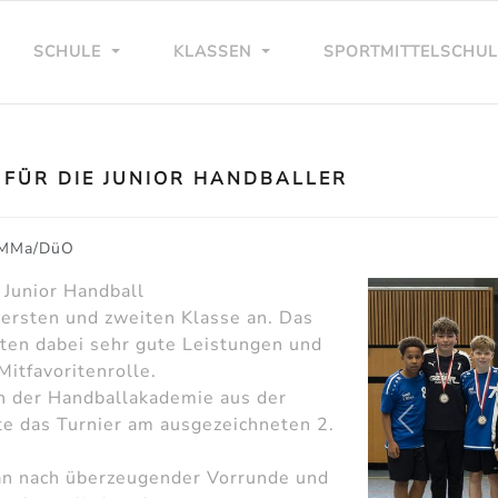
SCHULE
KLASSEN
SPORTMITTELSCHU
 FÜR DIE JUNIOR HANDBALLER
MMa/DüO
 Junior Handball
 ersten und zweiten Klasse an. Das
ten dabei sehr gute Leistungen und
Mitfavoritenrolle.
h der Handballakademie aus der
e das Turnier am ausgezeichneten 2.
zurück
an nach überzeugender Vorrunde und