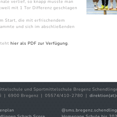
inale verlief, so knapp musste man
weil mit 1 Tor Differenz geschlagen
m Start, die mit erfrischendem
rammte und sich im abschließenden
steht
hier als PDF zur Verfügung
.
ittelschule und Sportmittelschule Bregenz Schendling
6 | 6900 Bregenz | 05574/410-2780 |
direktion(at
enplan
@sms.bregenz.schendlin
dlingen Schach Score
Homepage Schule bis 20