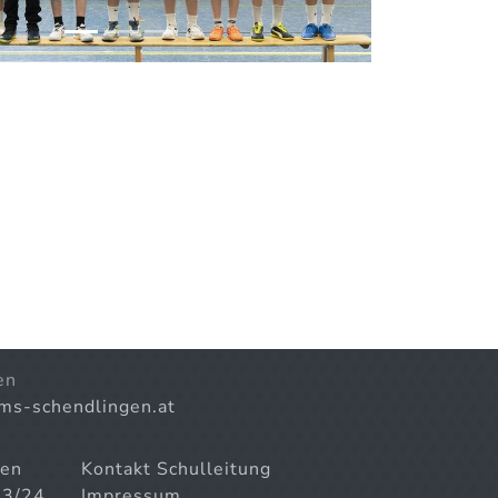
en
)ms-schendlingen.at
gen
Kontakt Schulleitung
23/24
Impressum