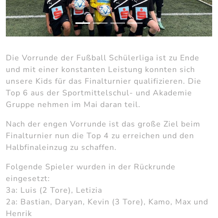
Die Vorrunde der Fußball Schülerliga ist zu Ende
und mit einer konstanten Leistung konnten sich
unsere Kids für das Finalturnier qualifizieren. Die
Top 6 aus der Sportmittelschul- und Akademie
Gruppe nehmen im Mai daran teil.
Nach der engen Vorrunde ist das große Ziel beim
Finalturnier nun die Top 4 zu erreichen und den
Halbfinaleinzug zu schaffen.
Folgende Spieler wurden in der Rückrunde
eingesetzt:
3a: Luis (2 Tore), Letizia
2a: Bastian, Daryan, Kevin (3 Tore), Kamo, Max und
Henrik