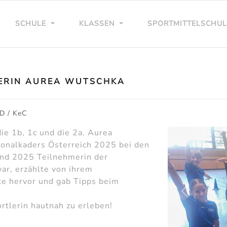
SCHULE
KLASSEN
SPORTMITTELSCHU
NERIN AUREA WUTSCHKA
D / KeC
e 1b, 1c und die 2a. Aurea
ionalkaders Österreich 2025 bei den
und 2025 Teilnehmerin der
ar, erzählte von ihrem
nte hervor und gab Tipps beim
zurück
ortlerin hautnah zu erleben!