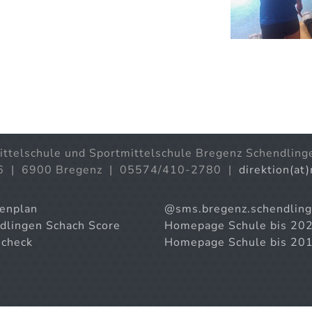
ittelschule und Sportmittelschule Bregenz Schendling
6 | 6900 Bregenz | 05574/410-2780 |
direktion(at
enplan
@sms.bregenz.schendlin
dlingen Schach Score
Homepage Schule bis 20
check
Homepage Schule bis 20