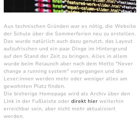
Aus technischen Gründen war es nötig, die Website
der Schule über die Sommerferien neu zu erstellen.
Das wurde natürlich auch dazu genutzt, das Layout
aufzufrischen und ein paar Dinge im Hintergrund
auf den Stand der Zeit zu bringen. Alles in allem
wurde beim Relaunch aber nach dem Motto "Never
change a running system" vorgegangen und die
Leser:innen werden mehr oder weniger alles am
gewohnten Platz finden.
Die bisherige Homepage wird als Archiv über den
LInk in der Fußleiste oder
direkt hier
weiterhin
erreichbar sein, aber nicht mehr aktualisiert
werden.