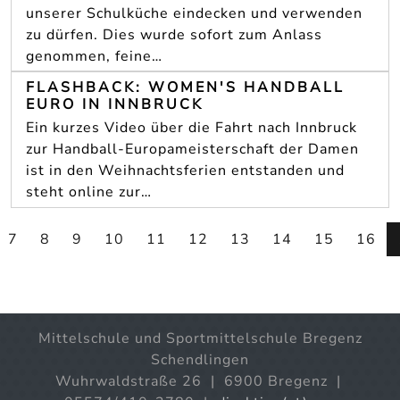
unserer Schulküche eindecken und verwenden
zu dürfen. Dies wurde sofort zum Anlass
genommen, feine…
FLASHBACK: WOMEN'S HANDBALL
EURO IN INNBRUCK
Ein kurzes Video über die Fahrt nach Innbruck
zur Handball-Europameisterschaft der Damen
ist in den Weihnachtsferien entstanden und
steht online zur…
7
8
9
10
11
12
13
14
15
16
Mittelschule und Sportmittelschule Bregenz
Schendlingen
Wuhrwaldstraße 26 | 6900 Bregenz |