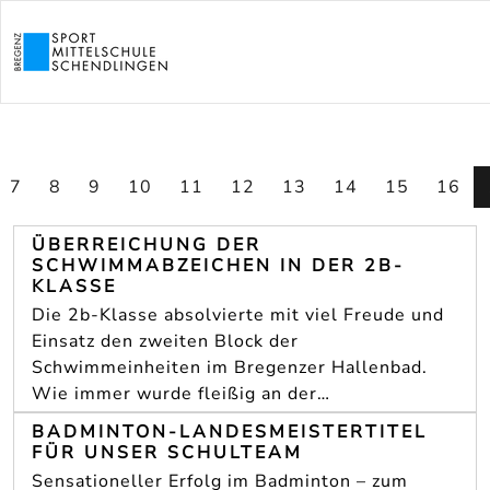
7
8
9
10
11
12
13
14
15
16
ÜBERREICHUNG DER
SCHWIMMABZEICHEN IN DER 2B-
KLASSE
Die 2b-Klasse absolvierte mit viel Freude und
Einsatz den zweiten Block der
Schwimmeinheiten im Bregenzer Hallenbad.
Wie immer wurde fleißig an der…
BADMINTON-LANDESMEISTERTITEL
FÜR UNSER SCHULTEAM
Sensationeller Erfolg im Badminton – zum