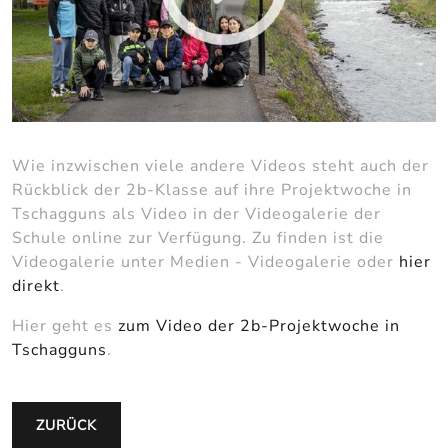
Wie inzwischen viele andere Videos steht auch der
Rückblick der 2b-Klasse auf ihre Projektwoche in
Tschagguns als Video in der Videogalerie der
Schule online zur Verfügung. Zu finden ist die
Videogalerie unter Medien - Videogalerie oder
hier
direkt
.
Hier geht es
zum Video der 2b-Projektwoche in
Tschagguns
.
ZURÜCK