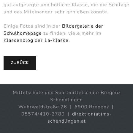
gut aufgelegte und höfliche Klasse, die die Schitage
und das Miteinander sehr genießen konnte.
Einige Fotos sind in der
Bildergalerie der
Schulhomepage
zu finden, viele mehr im
Klassenblog der 1a-Klasse
.
ZURÜCK
Mittelschule und Sportmittelschule Bregenz
Schendlingen
Wuhrwaldstraße 26 | 6900 Bregenz |
05574/410-2780 |
direktion(at)ms-
schendlingen.at