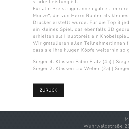
starke Leistung ist.
Für alle Preisträger:innen gab es lecke
Münze“, die von Herrn Böhler als klein
Drucker erstellt wurde. Für die Top 3 je
ein kleines Spiel, das ebenfalls 3D gedr
erhielten als Hauptpreis ein Knobelspie
Wir gratulieren allen Teilnehmer:innen f
dass sie ihre klugen Köpfe weiterhin so 
Sieger 4. Klassen Fabio Flatz (4a) | Sieg
Sieger 2. Klassen Lio Weber (2a) | Siege
ZURÜCK
M
Wuhrwaldstraße 2