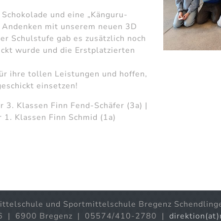
re Schokolade und eine „Känguru-
es Andenken mit unserem neuen 3D
der Schulstufe gab es zusätzlich noch
uckt wurde und die Erstplatzierten
l.
ür ihre tollen Leistungen und hoffen,
geschickt einsetzen!
er 3. Klassen Finn Fend-Schäfer (3a) |
r 1. Klassen Finn Schmid (1a)
ittelschule und Sportmittelschule Bregenz Schendling
6 | 6900 Bregenz | 05574/410-2780 |
direktion(at