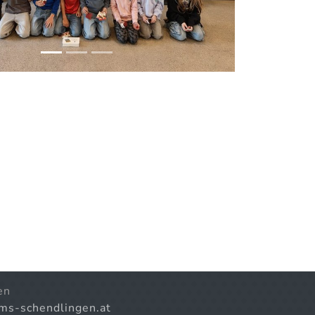
en
)ms-schendlingen.at