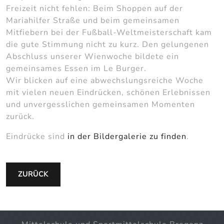
Freizeit nicht fehlen: Beim Shoppen auf der
Mariahilfer Straße und beim gemeinsamen
Mitfiebern bei der Fußball-Weltmeisterschaft kam
die gute Stimmung nicht zu kurz. Den gelungenen
Abschluss unserer Wienwoche bildete ein
gemeinsames Essen im Le Burger.
Wir blicken auf eine abwechslungsreiche Woche
mit vielen neuen Eindrücken, schönen Erlebnissen
und unvergesslichen gemeinsamen Momenten
zurück.
Eindrücke sind
in der Bildergalerie zu finden
.
ZURÜCK