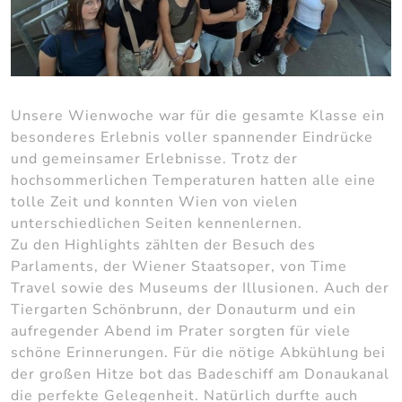
Unsere Wienwoche war für die gesamte Klasse ein
besonderes Erlebnis voller spannender Eindrücke
und gemeinsamer Erlebnisse. Trotz der
hochsommerlichen Temperaturen hatten alle eine
tolle Zeit und konnten Wien von vielen
unterschiedlichen Seiten kennenlernen.
Zu den Highlights zählten der Besuch des
Parlaments, der Wiener Staatsoper, von Time
Travel sowie des Museums der Illusionen. Auch der
Tiergarten Schönbrunn, der Donauturm und ein
aufregender Abend im Prater sorgten für viele
schöne Erinnerungen. Für die nötige Abkühlung bei
der großen Hitze bot das Badeschiff am Donaukanal
die perfekte Gelegenheit. Natürlich durfte auch