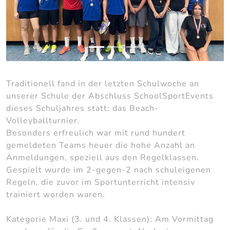
Traditionell fand in der letzten Schulwoche an
unserer Schule der Abschluss SchoolSportEvents
dieses Schuljahres statt: das Beach-
Volleyballturnier.
Besonders erfreulich war mit rund hundert
gemeldeten Teams heuer die hohe Anzahl an
Anmeldungen, speziell aus den Regelklassen.
Gespielt wurde im 2-gegen-2 nach schuleigenen
Regeln, die zuvor im Sportunterricht intensiv
trainiert worden waren.
Kategorie Maxi (3. und 4. Klassen): Am Vormittag