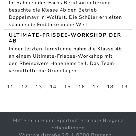
Im Rahmen des Fachs Berufsorientierung
besuchte die Klasse 4b den Betrieb
Doppelmayr in Wolfurt. Die Schüler erhielten
spannende Einblicke in die Welt…
ULTIMATE-FRISBEE-WORKSHOP DER
4B
In der letzten Turnstunde nahm die Klasse 4b
an einem Ultimate-Frisbee-Workshop mit
den Rheindivers Hohenems teil. Das Team
vermittelte die Grundlagen…
11
12
13
14
15
16
17
18
19
Mittelschule und Sportmittelschule Bregenz
Schendlingen
Wuhrwaldstraße 26 | 6900 Bregenz |