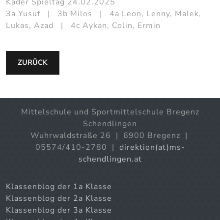
Kader Spieltag 24.02.2025
3a Yusuf | 3b Milos | 4a Leon, Lenny, Malek,
Lukas, Azad | 4c Aykan, Colin, Ermin
ZURÜCK
Mittelschule und Sportmittelschule Bregenz
Schendlingen
Wuhrwaldstraße 26 | 6900 Bregenz |
05574/410-2780 |
direktion(at)ms-
schendlingen.at
Klassenblog der 1a Klasse
Klassenblog der 2a Klasse
Klassenblog der 3a Klasse