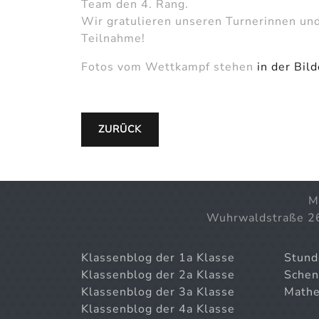
Team den 4. Rang.
Wir gratulieren unseren Turnerinnen und
Teilnahme!
Fotos vom Wettkampf stehen
in der Bil
ZURÜCK
M
Wuhrwaldstraße 2
Klassenblog der 1a Klasse
Stund
Klassenblog der 2a Klasse
Schen
Klassenblog der 3a Klasse
Mathe
Klassenblog der 4a Klasse