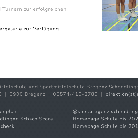
 Turnern zur erfolgreichen
dergalerie zur Verfügung
.
ittelschule und Sportmittelschule Bregenz Schendling
6 | 6900 Bregenz | 05574/410-2780 |
direktion(at
enplan
@sms.bregenz.schendlin
dlingen Schach Score
Homepage Schule bis 20
check
Homepage Schule bis 20