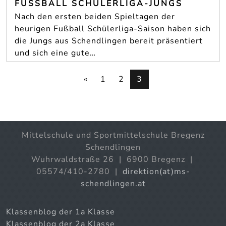
FUSSBALL SCHÜLERLIGA-JUNGS
Nach den ersten beiden Spieltagen der
heurigen Fußball Schülerliga-Saison haben sich
die Jungs aus Schendlingen bereit präsentiert
und sich eine gute…
«
1
2
3
Mittelschule und Sportmittelschule Bregenz
Schendlingen
Wuhrwaldstraße 26 | 6900 Bregenz |
05574/410-2780 |
direktion(at)ms-
schendlingen.at
Klassenblog der 1a Klasse
Klassenblog der 2a Klasse